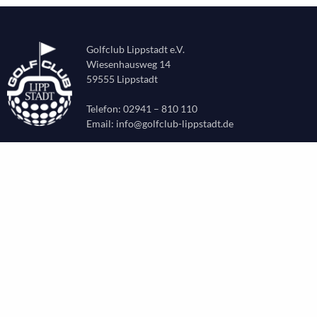
Golfclub Lippstadt e.V.
Wiesenhausweg 14
59555 Lippstadt
Telefon: 02941 – 810 110
Email:
info@golfclub-lippstadt.de
CLUB
Aktuelles
Leitbild
Chronik
Vorstand & Beirat
Sekretariat & Verwaltung
Greenkeeping
Partnerclubs OWL
Gastronomie