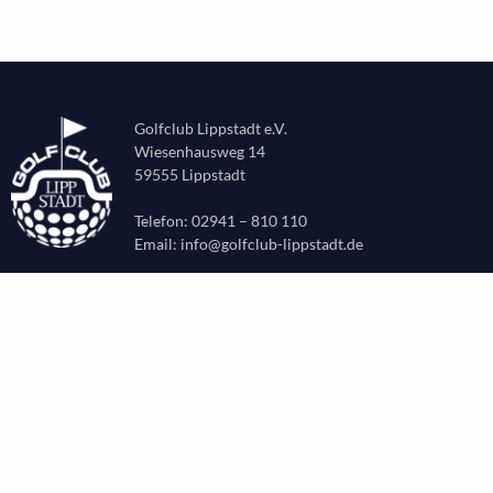
Golfclub Lippstadt e.V.
Wiesenhausweg 14
59555 Lippstadt
Telefon: 02941 – 810 110
Email:
info@golfclub-lippstadt.de
CLUB
Aktuelles
Leitbild
Chronik
Vorstand & Beirat
Sekretariat & Verwaltung
Greenkeeping