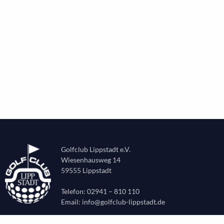
Golfclub Lippstadt e.V.
Wiesenhausweg 14
59555 Lippstadt
Telefon: 02941 – 810 110
Email:
info@golfclub-lippstadt.de