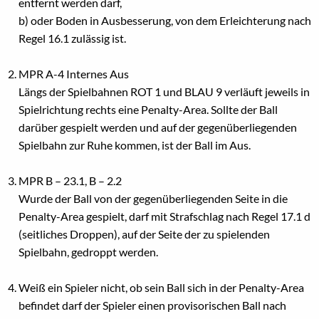
entfernt werden darf,
b) oder Boden in Ausbesserung, von dem Erleichterung nach
Regel 16.1 zulässig ist.
MPR A-4 Internes Aus
Längs der Spielbahnen ROT 1 und BLAU 9 verläuft jeweils in
Spielrichtung rechts eine Penalty-Area. Sollte der Ball
darüber gespielt werden und auf der gegenüberliegenden
Spielbahn zur Ruhe kommen, ist der Ball im Aus.
MPR B – 23.1, B – 2.2
Wurde der Ball von der gegenüberliegenden Seite in die
Penalty-Area gespielt, darf mit Strafschlag nach Regel 17.1 d
(seitliches Droppen), auf der Seite der zu spielenden
Spielbahn, gedroppt werden.
Weiß ein Spieler nicht, ob sein Ball sich in der Penalty-Area
befindet darf der Spieler einen provisorischen Ball nach