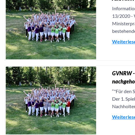
Informatio
13/2020 - 
Ministerpr
bestehende.
Weiterles
GVNRW - A
nachgehol
“"Für den 
Der 1. Spie
Nachholter
Weiterles