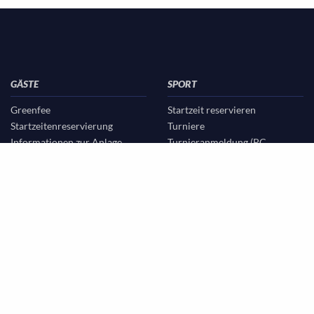
GÄSTE
SPORT
Greenfee
Startzeit reservieren
Startzeitenreservierung
Turniere
Informationen zur Anlage
Turnieranmeldung (PC
Partnerhotels
CADDIE)
Turnierergebnisse
Mannschaften
Clubspielleiter/C-Trainer
Clubmeister/Hole-in-one
Wettspielbedingungen
Livescoring
Clubmeisterschaften
RPR Anmeldungen