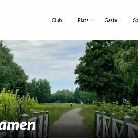
Club
Platz
Gäste
S
amen