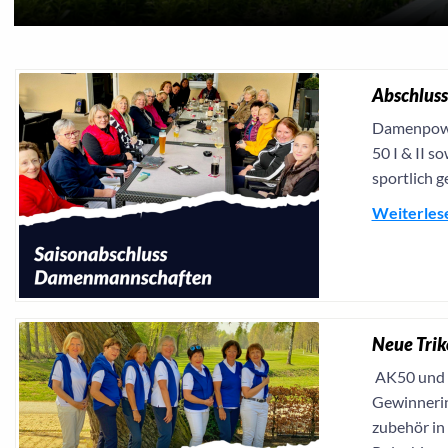
Abschlus
Damenpower
50 I & II s
sportlich g
Weiterles
Neue Trik
AK50 und 
Gewinnerin
zubehör in