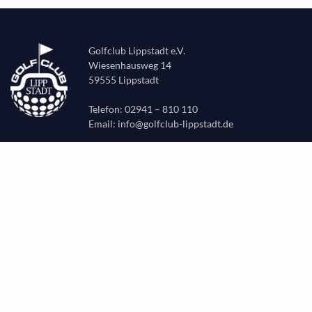
Golfclub Lippstadt e.V.
Wiesenhausweg 14
59555 Lippstadt
Telefon: 02941 – 810 110
Email:
info@golfclub-lippstadt.de