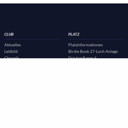
CLUB
PLATZ
Aktuelles
Platzinformationen
Leitbild
Birdie Book 27-Loch Anlage
Chronik
Driving Range &
Vorstand & Beirat
Übungsgelände
Sekretariat & Verwaltung
Golf & Natur
Greenkeeping
Scorekarten/Spielvorgaben
Partnerclubs OWL
Platzregeln
Gastronomie
Etikette
Partner/Sponsoren
Platzordnung
Stellenangebote