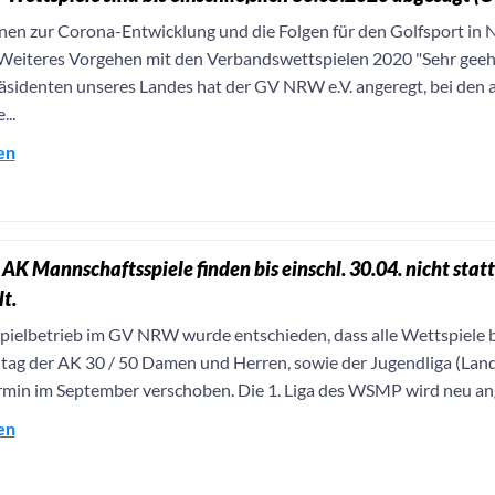
nen zur Corona-Entwicklung und die Folgen für den Golfsport i
Weiteres Vorgehen mit den Verbandswettspielen 2020 "Sehr geeh
äsidenten unseres Landes hat der GV NRW e.V. angeregt, bei den
..
en
K Mannschaftsspiele finden bis einschl. 30.04. nicht statt
t.
Spielbetrieb im GV NRW wurde entschieden, dass alle Wettspiele b
ltag der AK 30 / 50 Damen und Herren, sowie der Jugendliga (Landes
min im September verschoben. Die 1. Liga des WSMP wird neu ange
en