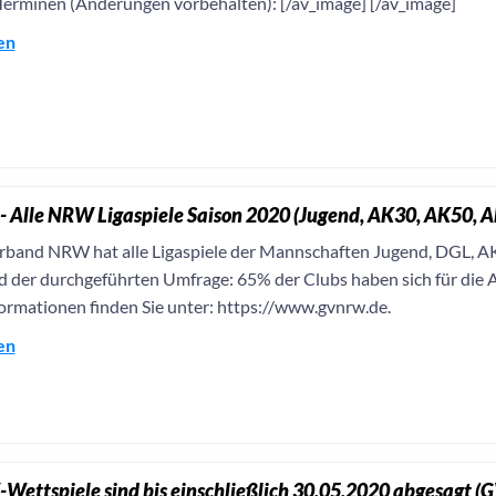
Terminen (Änderungen vorbehalten): [/av_image] [/av_image]
en
- Alle NRW Ligaspiele Saison 2020 (Jugend, AK30, AK50, 
rband NRW hat alle Ligaspiele der Mannschaften Jugend, DGL, 
d der durchgeführten Umfrage: 65% der Clubs haben sich für die 
ormationen finden Sie unter: https://www.gvnrw.de.
en
Wettspiele sind bis einschließlich 30.05.2020 abgesagt