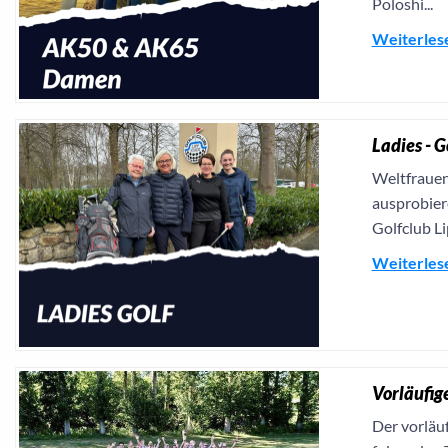
Poloshi...
Weiterles
Ladies - 
Weltfrauen
ausprobiere
Golfclub Li
Weiterles
Vorläufig
Der vorläu