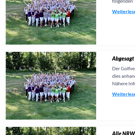
folgenden 
Weiterles
Abgesagt 
Der Golfve
dies anhan
Nähere Inf
Weiterles
Alle NRW-