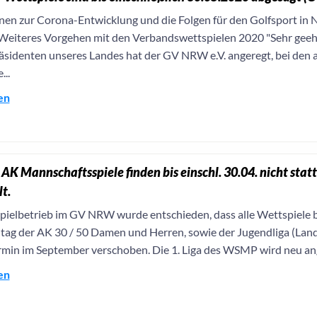
nen zur Corona-Entwicklung und die Folgen für den Golfsport i
Weiteres Vorgehen mit den Verbandswettspielen 2020 "Sehr geeh
äsidenten unseres Landes hat der GV NRW e.V. angeregt, bei den
..
en
K Mannschaftsspiele finden bis einschl. 30.04. nicht statt
t.
Spielbetrieb im GV NRW wurde entschieden, dass alle Wettspiele b
ltag der AK 30 / 50 Damen und Herren, sowie der Jugendliga (Landes
min im September verschoben. Die 1. Liga des WSMP wird neu ange
en