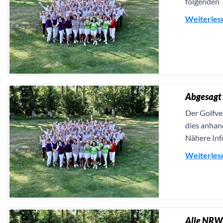
folgenden 
Weiterles
Abgesagt 
Der Golfve
dies anhan
Nähere Inf
Weiterles
Alle NRW-