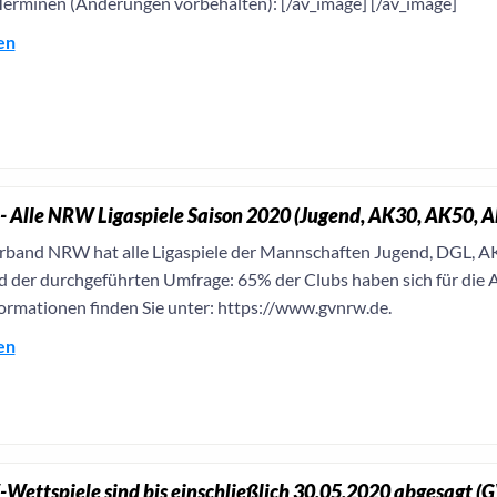
Terminen (Änderungen vorbehalten): [/av_image] [/av_image]
en
- Alle NRW Ligaspiele Saison 2020 (Jugend, AK30, AK50, 
rband NRW hat alle Ligaspiele der Mannschaften Jugend, DGL, 
d der durchgeführten Umfrage: 65% der Clubs haben sich für die 
ormationen finden Sie unter: https://www.gvnrw.de.
en
Wettspiele sind bis einschließlich 30.05.2020 abgesagt