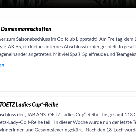
s Damenmannschaften
 zum Saisonabschluss im Golfclub Lippstadt! Am Freitag, dem
owie AK 65, ein kleines internes Abschlussturnier gespielt. In ges
egeneinander angetreten. Mit viel Spaß, Spielfreude und Teamgeist
en
TOETZ Ladies Cup“-Reihe
schluss der „JAB ANSTOETZ Ladies Cup“-Reihe Insgesamt 113 Gol
tz-Lady-Golf-Reihe teil. In dieser Woche wurde nun der letzte T
innerinnen und Gesamtsiegerin gekürt. Nach den 18-Loch wurden 