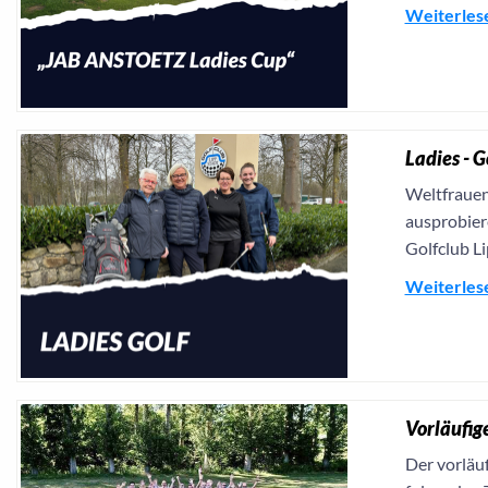
Weiterles
Ladies - 
Weltfrauen
ausprobiere
Golfclub Li
Weiterles
Vorläufig
Der vorläu