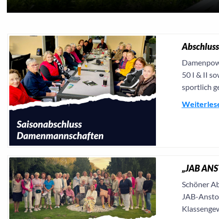
Abschlus
Damenpower
50 I & II s
sportlich g
Weiterles
„JAB ANS
Schöner Ab
JAB-Anstoe
Klassengew