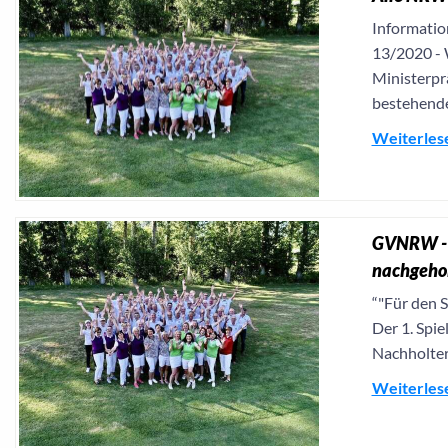
Informatio
13/2020 - 
Ministerpr
bestehende.
Weiterles
GVNRW - A
nachgehol
“"Für den 
Der 1. Spie
Nachholter
Weiterles