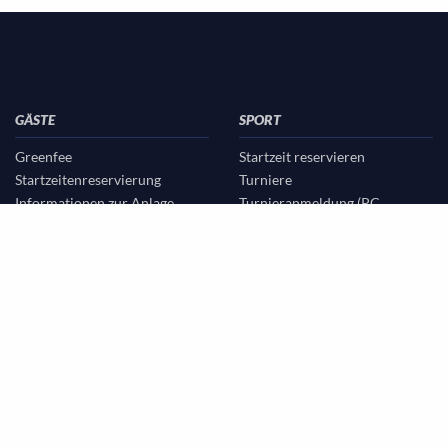
GÄSTE
SPORT
Greenfee
Startzeit reservieren
Startzeitenreservierung
Turniere
Informationen zur Anlage
Turnieranmeldung (PC
Partnerhotels
CADDIE)
Turnierergebnisse
Mannschaften
Clubspielleiter/C-Trainer
Clubmeister/Hole-in-one
Wettspielbedingungen
Livescoring
Clubmeisterschaften
RPR Anmeldungen