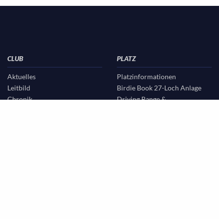
CLUB
PLATZ
Aktuelles
Platzinformationen
Leitbild
Birdie Book 27-Loch Anlage
Chronik
Driving Range &
Vorstand & Beirat
Übungsgelände
Sekretariat & Verwaltung
Golf & Natur
Greenkeeping
Scorekarten/Spielvorgaben
Partnerclubs OWL
Platzregeln
Gastronomie
Etikette
Partner/Sponsoren
Platzordnung
Stellenangebote