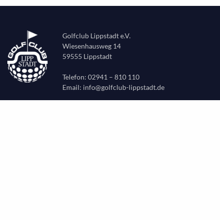
Golfclub Lippstadt e.V.
Wiesenhausweg 14
59555 Lippstadt
Telefon: 02941 – 810 110
Email:
info@golfclub-lippstadt.de