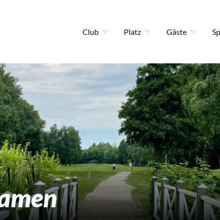
Club
Platz
Gäste
S
amen