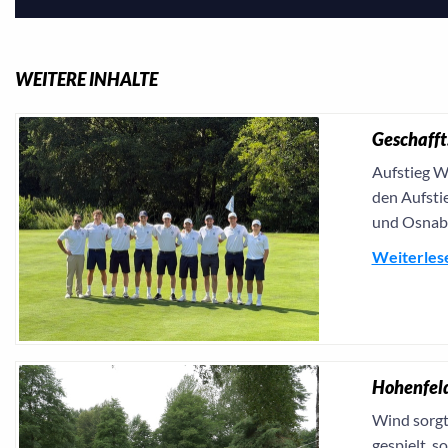
WEITERE INHALTE
Geschafft:
Aufstieg Wa
den Aufstie
und Osnabrü
Weiterles
Hohenfeld
Wind sorgt
gespielt, 