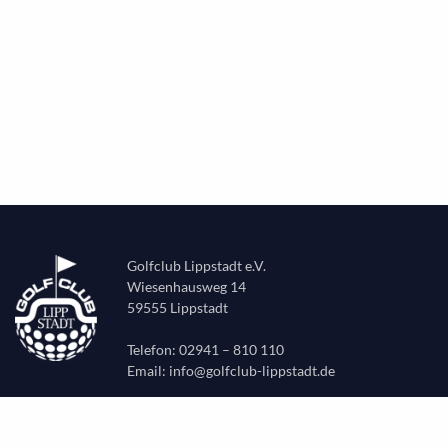
Golfclub Lippstadt e.V.
Wiesenhausweg 14
59555 Lippstadt
Telefon: 02941 – 810 110
Email:
info@golfclub-lippstadt.de