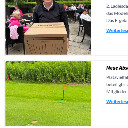
2. Ladiesda
das Modeha
Das Ergebni
Weiterles
Neue Absc
Platzvielfa
beteiligt s
Mitglieder
Weiterles