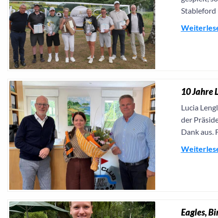
Stableford
Weiterles
10 Jahre 
Lucia Lengl
der Präsid
Dank aus. 
Weiterles
Eagles, Bi