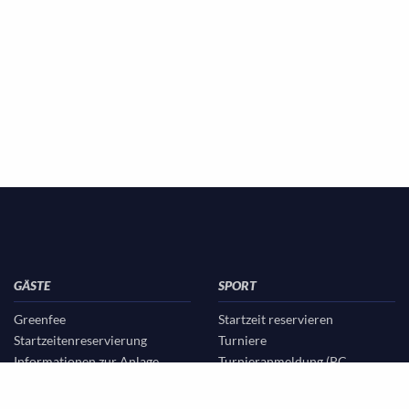
GÄSTE
SPORT
Greenfee
Startzeit reservieren
Startzeitenreservierung
Turniere
Informationen zur Anlage
Turnieranmeldung (PC
Partnerhotels
CADDIE)
Turnierergebnisse