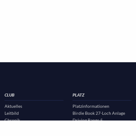
CLUB
PLATZ
Aktuelles
Platzinformationen
Leitbild
Birdie Book 27-Loch Anlage
Chronik
Driving Range &
Vorstand & Beirat
Übungsgelände
Sekretariat & Verwaltung
Golf & Natur