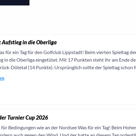
 Aufstieg in die Oberliga
s für ein Tag für den Golfclub Lippstadt! Beim vierten Spieltag d
g in die Oberliga eingetütet. Mit 17 Punkten steht Ihr am Ende d
ck-Dütetal (14 Punkte). Ursprünglich sollte der Spieltag schon fr
en
er Turnier Cup 2026
 für Bedingungen wie an der Nordsee Was für ein Tag! Beim Hohenf
sondern auch gegen den Wind. Und der hatte an diesem Tag ordentl