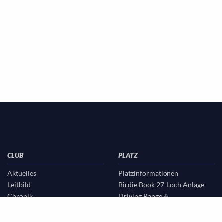
CLUB
PLATZ
Aktuelles
Platzinformationen
Leitbild
Birdie Book 27-Loch Anlage
Chronik
Driving Range &
Vorstand & Beirat
Übungsgelände
Sekretariat & Verwaltung
Golf & Natur