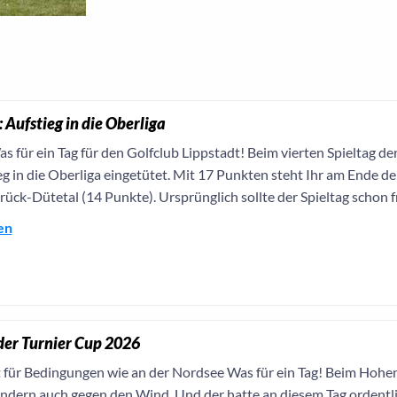
 Aufstieg in die Oberliga
s für ein Tag für den Golfclub Lippstadt! Beim vierten Spieltag d
g in die Oberliga eingetütet. Mit 17 Punkten steht Ihr am Ende d
ck-Dütetal (14 Punkte). Ursprünglich sollte der Spieltag schon fr
en
er Turnier Cup 2026
 für Bedingungen wie an der Nordsee Was für ein Tag! Beim Hohenf
sondern auch gegen den Wind. Und der hatte an diesem Tag ordentl