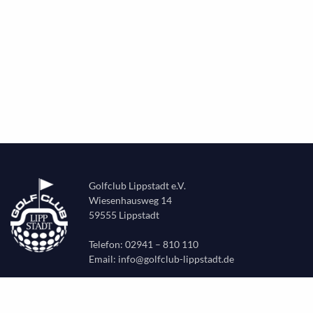
Golfclub Lippstadt e.V.
Wiesenhausweg 14
59555 Lippstadt
Telefon: 02941 – 810 110
Email:
info@golfclub-lippstadt.de