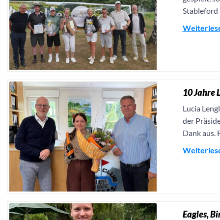
Stableford
Weiterles
10 Jahre 
Lucia Lengl
der Präsid
Dank aus. 
Weiterles
Eagles, Bi