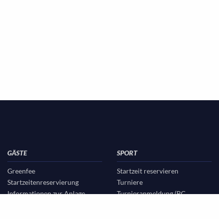
GÄSTE
SPORT
Greenfee
Startzeit reservieren
Startzeitenreservierung
Turniere
Informationen zur Anlage
Turnieranmeldung (PC
Partnerhotels
CADDIE)
Turnierergebnisse