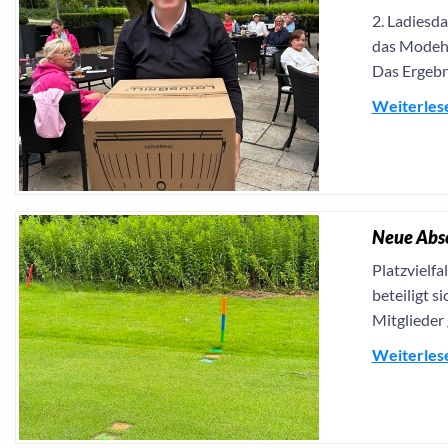
2. Ladiesda
das Modeha
Das Ergebni
Weiterles
Neue Absc
Platzvielfa
beteiligt s
Mitglieder
Weiterles