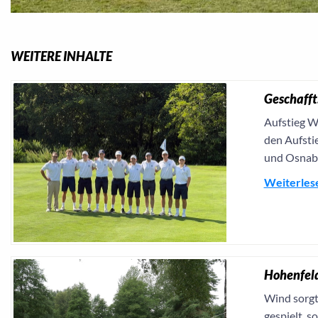
WEITERE INHALTE
Geschafft:
Aufstieg Wa
den Aufstie
und Osnabrü
Weiterles
Hohenfeld
Wind sorgt
gespielt, 