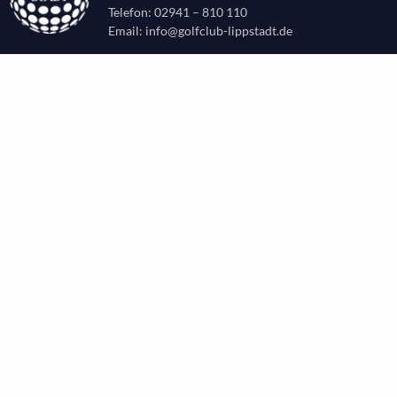
Telefon: 02941 – 810 110
Email:
info@golfclub-lippstadt.de
CLUB
Aktuelles
Leitbild
Chronik
Vorstand & Beirat
Sekretariat & Verwaltung
Greenkeeping
Partnerclubs OWL
Gastronomie
Partner/Sponsoren
Stellenangebote
PLATZ
Platzinformationen