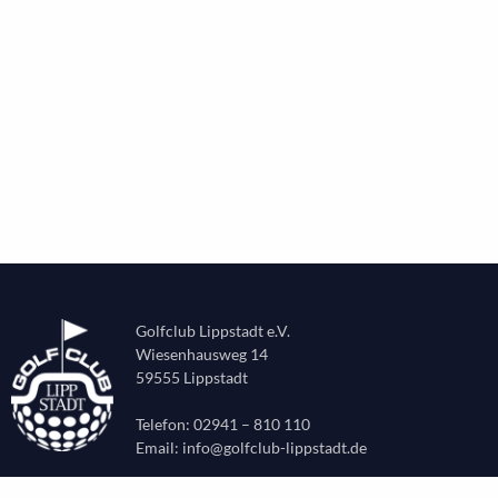
Golfclub Lippstadt e.V.
Wiesenhausweg 14
59555 Lippstadt
Telefon: 02941 – 810 110
Email:
info@golfclub-lippstadt.de